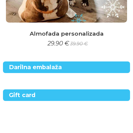
m
o
f
Almofada personalizada
a
29.90
€
39.90
€
d
a
Darilna embalaža
Gift card