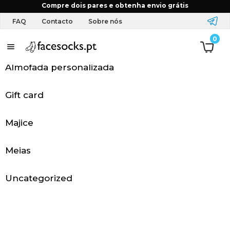
Início
Escolha a cor do produto
Blue pink gradient
Compre dois pares e obtenha envio grátis
FAQ
Contacto
Sobre nós
0
P
á
Almofada personalizada
g
Gift card
i
Majice
n
a
Meias
i
Uncategorized
n
i