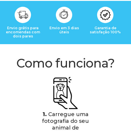
Envio grátis para
Envio em 3 dias
Garantia de
encomendas com
úteis
satisfação 100%
dois pares
Como funciona?
1.
Carregue uma
fotografia do seu
animal de