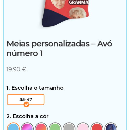
c
i
a
l
Meias personalizadas – Avó
M
número 1
e
19.90
€
i
a
1. Escolha o tamanho
s
35-47
A
2. Escolha a cor
l