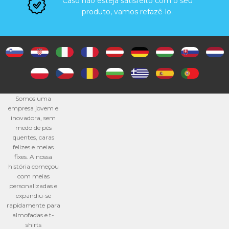
Caso não esteja satisfeito com o seu
produto, vamos refazê-lo.
Somos uma
empresa jovem e
inovadora, sem
medo de pés
quentes, caras
felizes e meias
fixes. A nossa
história começou
com meias
personalizadas e
expandiu-se
rapidamente para
almofadas e t-
shirts