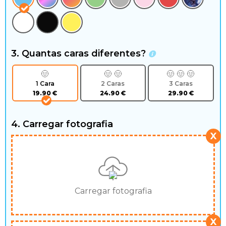
m
o
f
3. Quantas caras diferentes?
a
1 Cara
2 Caras
3 Caras
d
19.90
€
24.90
€
29.90
€
a
4. Carregar fotografia
X
Carregar fotografia
X