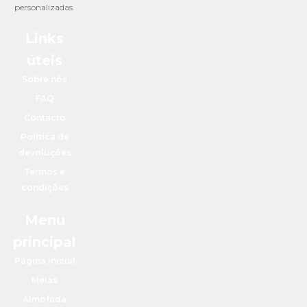
personalizadas.
Links
úteis
Sobre nós
FAQ
Contacto
Política de
devoluções
Termos e
condições
Menu
principal
Página inicial
Meias
Almofada