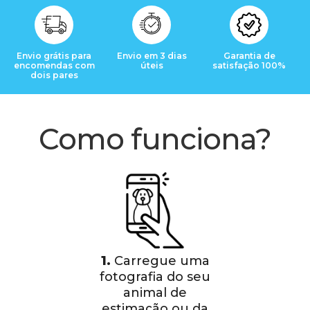
Envio grátis para
Envio em 3 dias
Garantia de
encomendas com
úteis
satisfação 100%
dois pares
Como funciona?
1.
Carregue uma
fotografia do seu
animal de
estimação ou da