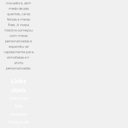
inovadora, sem
medo de pés
quentes, caras
felizes e meias
fixes. A nossa
história começou
com meias
personalizadas e
expandiu-se
rapidamente para
almofadas e t-
shirts
personalizadas.
Links
úteis
Sobre nós
FAQ
Contacto
Política de