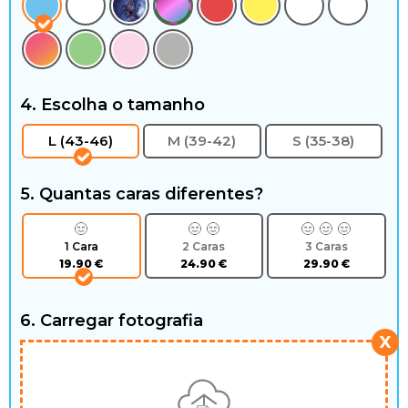
4. Escolha o tamanho
L (43-46)
M (39-42)
S (35-38)
5. Quantas caras diferentes?
1 Cara
2 Caras
3 Caras
19.90
€
24.90
€
29.90
€
6. Carregar fotografia
X