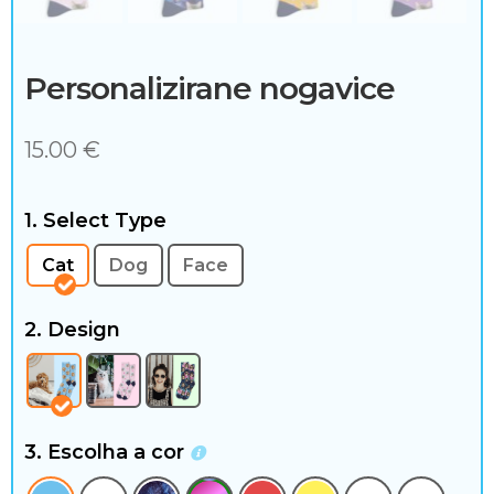
m
o
Personalizirane nogavice
f
15.00
€
a
d
1. Select Type
a
Cat
Dog
Face
2. Design
3. Escolha a cor