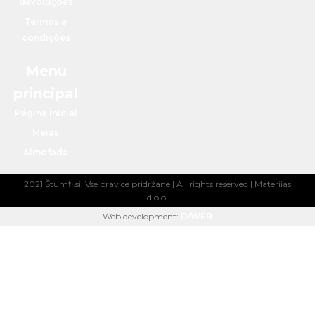
devoluções
Termos e
condições
Menu
principal
Página inicial
Meias
Almofada
2021 Štumfi.si. Vse pravice pridržane
| All rights reserved |
Materiias
d.o.o.
Web development:
D/WEB