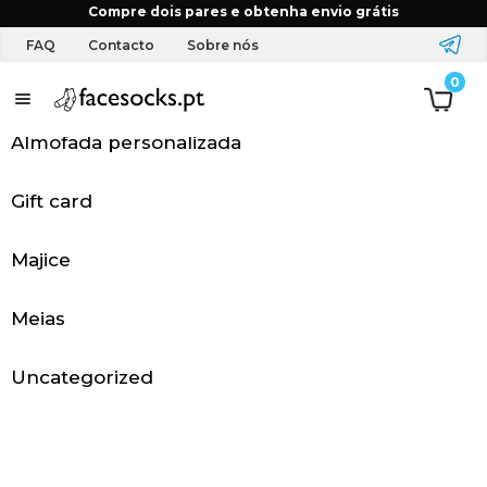
Início
Artigo etiquetados “faq”
Compre dois pares e obtenha envio grátis
FAQ
Contacto
Sobre nós
0
P
á
Almofada personalizada
g
Gift card
i
Majice
n
a
Meias
i
Uncategorized
n
i