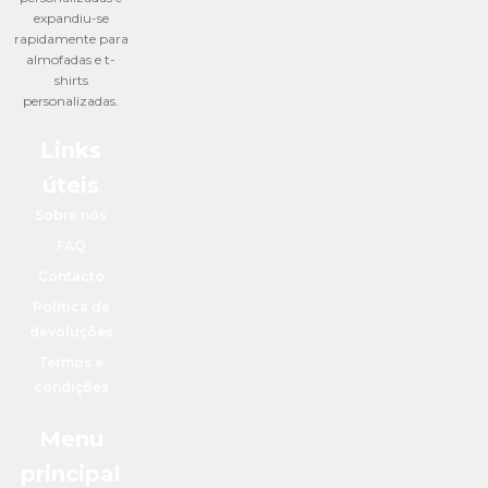
expandiu-se
rapidamente para
almofadas e t-
shirts
personalizadas.
Links
úteis
Sobre nós
FAQ
Contacto
Política de
devoluções
Termos e
condições
Menu
principal