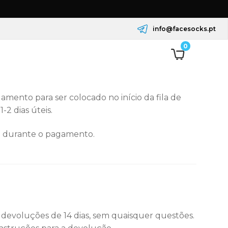
info@facesocks.pt
0
mento para ser colocado no início da fila de
2 dias úteis.
so durante o pagamento.
 devoluções de 14 dias, sem quaisquer questões.