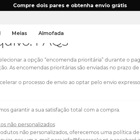
Compre dois pares e obtenha envio grátis
l
Meias
Almofada
quivo:
FAQs
lecionar a opção “encomenda prioritária” durante o paga
o. As encomendas prioritárias são enviadas no prazo de 1-
celerar o processo de envio ao optar pelo envio expres
os garantir a sua satisfação total com a compra.
os não personalizados
rodutos não personalizados, oferecemos uma política de