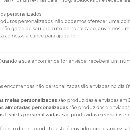
nviar-nos um e-mail para info@facesocks.pt e receberá 
os personalizados
rodutos personalizados, não podemos oferecer uma polít
, não goste do seu produto personalizado, envie-nos um 
á ao nosso alcance para ajudá-lo.
 Quando a sua encomenda for enviada, receberá um núm
s encomendas não personalizadas são enviadas no dia úti
as meias personalizadas
são produzidas e enviadas em
as almofadas
personalizadas
são produzidas e enviada
as t-shirts
personalizadas
são produzidas e enviadas e
fabrico do seu produto, este é enviado com a rapidez sel