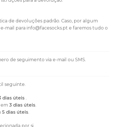
instruções para a devolução.
ica de devoluções padrão. Caso, por algum
e-mail para info@facesocks.pt e faremos tudo o
ero de seguimento via e-mail ou SMS.
l seguinte.
3 dias úteis
.
s em
3 dias úteis
.
m
5 dias úteis
.
ecionada por si.