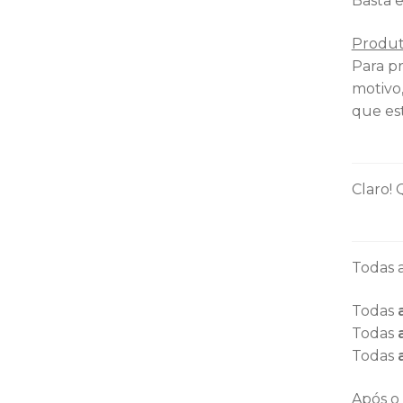
c
Basta e
i
Produt
Para p
a
motivo
l
que est
M
e
Claro!
i
a
Todas a
s
Todas
Todas
A
Todas
l
Após o 