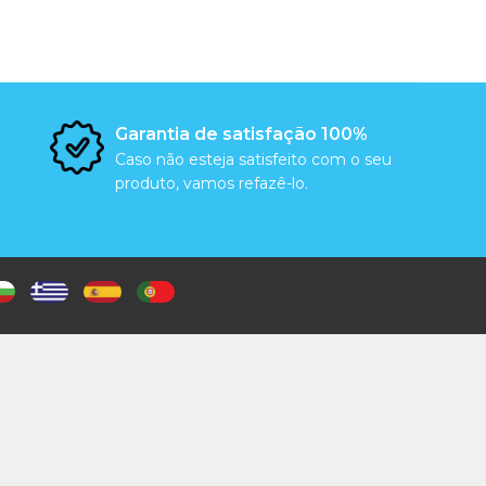
Garantia de satisfação 100%
Caso não esteja satisfeito com o seu
produto, vamos refazê-lo.