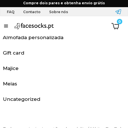
Início
FAQ
Que métodos de pagamento aceitam?
Compre dois pares e obtenha envio grátis
FAQ
Contacto
Sobre nós
0
P
á
Almofada personalizada
g
Gift card
i
Majice
n
a
Meias
i
Uncategorized
n
i