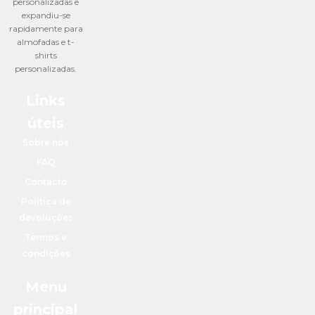
personalizadas e
expandiu-se
rapidamente para
almofadas e t-
shirts
personalizadas.
Links
úteis
Sobre nós
FAQ
Contacto
Política de
devoluções
Termos e
condições
Menu
principal