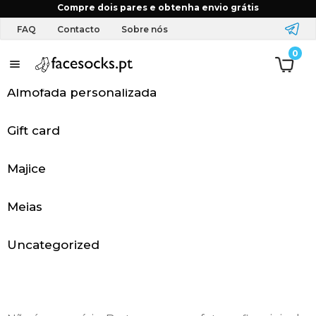
Início
FAQ
Tenho de cortar a minha imagem?
Compre dois pares e obtenha envio grátis
FAQ
Contacto
Sobre nós
0
P
á
Almofada personalizada
g
Gift card
i
Majice
n
a
Meias
i
Uncategorized
n
i