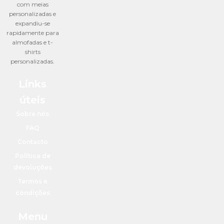
com meias
personalizadas e
expandiu-se
rapidamente para
almofadas e t-
shirts
personalizadas.
Links
úteis
Sobre nós
FAQ
Contacto
Política de
devoluções
Termos e
condições
Menu