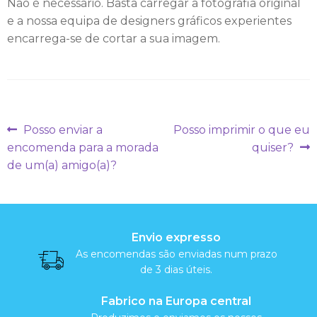
c
Não é necessário. Basta carregar a fotografia original
e a nossa equipa de designers gráficos experientes
i
encarrega-se de cortar a sua imagem.
a
l
M
Navegação
Artigo
Artigo
Posso enviar a
Posso imprimir o que eu
anterior:
seguinte:
de
encomenda para a morada
quiser?
e
de um(a) amigo(a)?
artigos
i
a
s
Envio expresso
As encomendas são enviadas num prazo
de 3 dias úteis.
A
Fabrico na Europa central
l