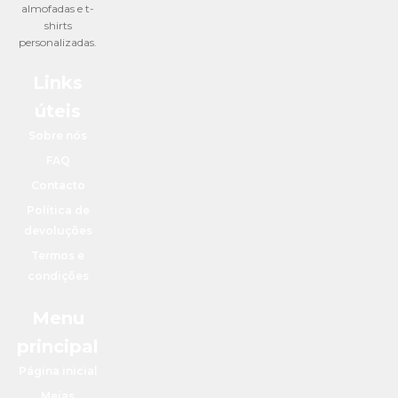
almofadas e t-
shirts
personalizadas.
Links
úteis
Sobre nós
FAQ
Contacto
Política de
devoluções
Termos e
condições
Menu
principal
Página inicial
Meias