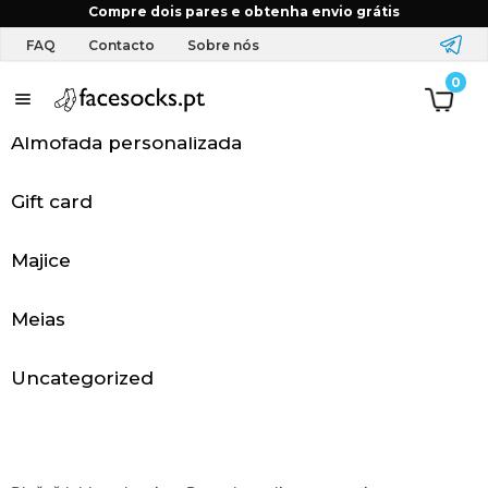
Início
FAQ
Kako lahko plačam?
Compre dois pares e obtenha envio grátis
FAQ
Contacto
Sobre nós
0
P
á
Almofada personalizada
g
Gift card
i
Majice
n
a
Meias
i
Uncategorized
n
i