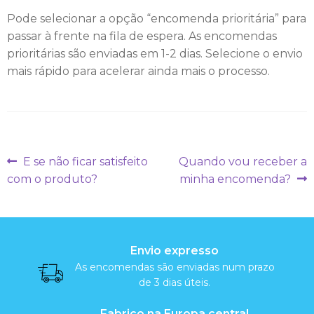
c
Pode selecionar a opção “encomenda prioritária” para
i
passar à frente na fila de espera. As encomendas
a
prioritárias são enviadas em 1-2 dias. Selecione o envio
mais rápido para acelerar ainda mais o processo.
l
M
e
Navegação
Artigo
Artigo
E se não ficar satisfeito
Quando vou receber a
i
anterior:
seguinte:
de
com o produto?
minha encomenda?
artigos
a
s
Envio expresso
As encomendas são enviadas num prazo
A
de 3 dias úteis.
l
Fabrico na Europa central