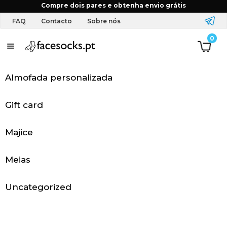
Início
FAQ
Tenho urgência. Posso receber a minha
Compre dois pares e obtenha envio grátis
encomenda mais rápido?
FAQ
Contacto
Sobre nós
0
P
á
Almofada personalizada
g
i
Gift card
n
Majice
a
Meias
i
n
Uncategorized
i