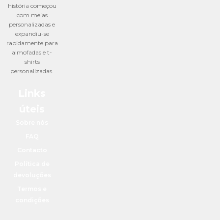
história começou
com meias
personalizadas e
expandiu-se
rapidamente para
almofadas e t-
shirts
personalizadas.
Links
úteis
Sobre nós
FAQ
Contacto
Política de
devoluções
Termos e
condições