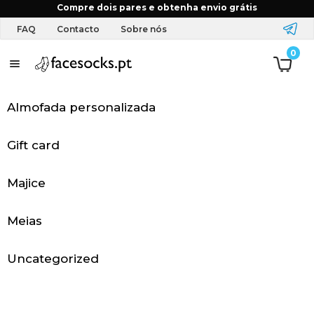
Início
FAQ
Posso encomendar meias com o logótipo
Compre dois pares e obtenha envio grátis
da minha empresa?
FAQ
Contacto
Sobre nós
0
P
á
Almofada personalizada
g
i
Gift card
n
Majice
a
Meias
i
n
Uncategorized
i