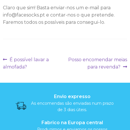
c
Claro que sim! Basta enviar-nos um e-mail para
i
info@facesocks.pt e contar-nos o que pretende.
a
Faremos todos os possíveis para consegui-lo.
l
M
Navegação
Artigo
Artigo
É possível lavar a
Posso encomendar meias
e
anterior:
seguinte:
de
almofada?
para revenda?
i
artigos
a
s
Envio expresso
As encomendas são enviadas num prazo
de 3 dias úteis.
A
Fabrico na Europa central
l
Produzimos e enviamos os nossos