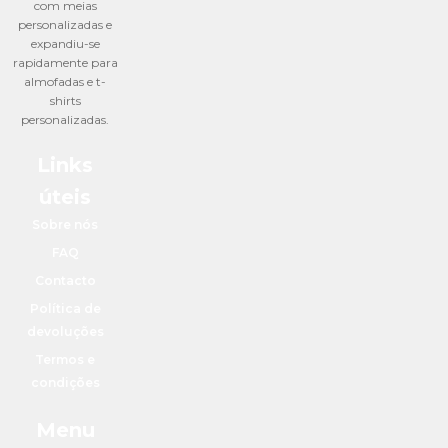
com meias
personalizadas e
expandiu-se
rapidamente para
almofadas e t-
shirts
personalizadas.
Links
úteis
Sobre nós
FAQ
Contacto
Política de
devoluções
Termos e
condições
Menu