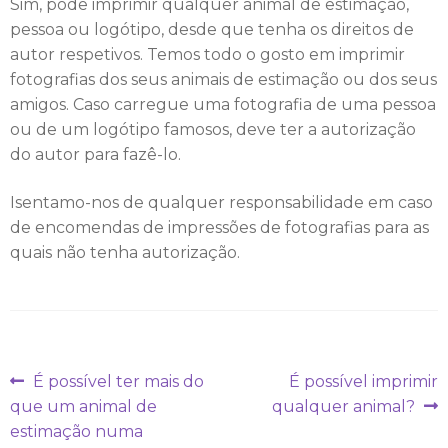
c
Sim, pode imprimir qualquer animal de estimação,
pessoa ou logótipo, desde que tenha os direitos de
i
autor respetivos. Temos todo o gosto em imprimir
a
fotografias dos seus animais de estimação ou dos seus
amigos. Caso carregue uma fotografia de uma pessoa
l
ou de um logótipo famosos, deve ter a autorização
do autor para fazê-lo.
M
Isentamo-nos de qualquer responsabilidade em caso
e
de encomendas de impressões de fotografias para as
i
quais não tenha autorização.
a
s
Navegação
Artigo
Artigo
É possível ter mais do
É possível imprimir
A
anterior:
seguinte:
de
que um animal de
qualquer animal?
l
estimação numa
artigos