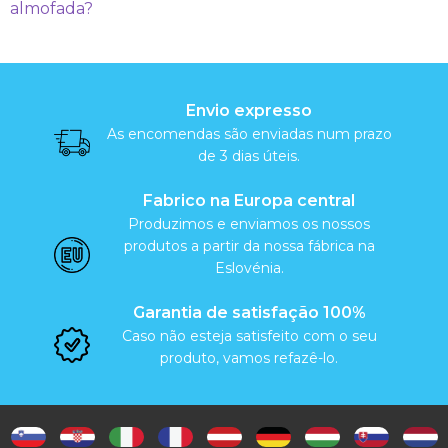
almofada?
m
o
f
Envio expresso
As encomendas são enviadas num prazo
a
de 3 dias úteis.
d
Fabrico na Europa central
a
Produzimos e enviamos os nossos
produtos a partir da nossa fábrica na
Eslovénia.
Garantia de satisfação 100%
Caso não esteja satisfeito com o seu
produto, vamos refazê-lo.