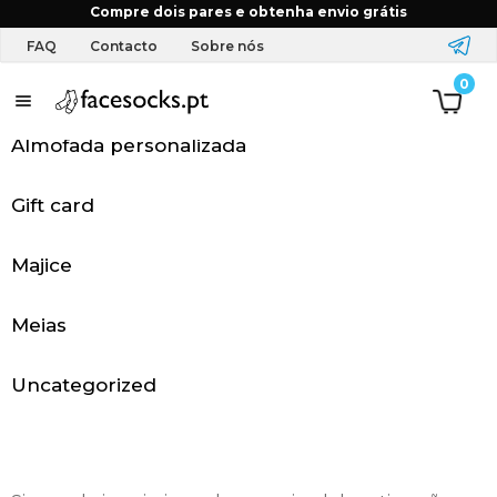
Início
FAQ
Posso imprimir o que eu quiser?
Compre dois pares e obtenha envio grátis
FAQ
Contacto
Sobre nós
0
P
á
Almofada personalizada
g
Gift card
i
Majice
n
a
Meias
i
Uncategorized
n
i