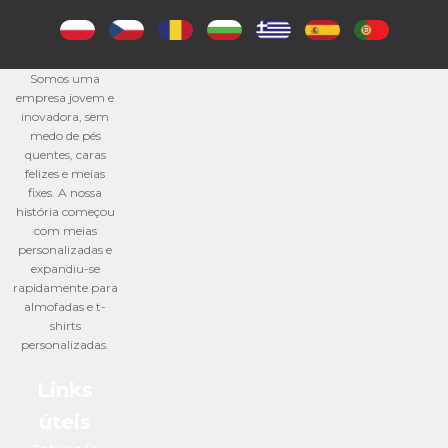
Somos uma
empresa jovem e
inovadora, sem
medo de pés
quentes, caras
felizes e meias
fixes. A nossa
história começou
com meias
personalizadas e
expandiu-se
rapidamente para
almofadas e t-
shirts
personalizadas.
Links
úteis