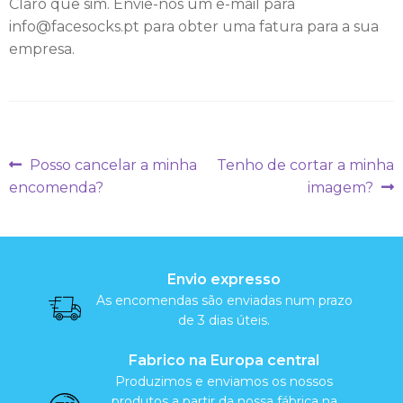
c
Claro que sim. Envie-nos um e-mail para
info@facesocks.pt para obter uma fatura para a sua
i
empresa.
a
l
M
Navegação
Artigo
Artigo
Posso cancelar a minha
Tenho de cortar a minha
anterior:
seguinte:
de
encomenda?
imagem?
e
artigos
i
a
Envio expresso
s
As encomendas são enviadas num prazo
de 3 dias úteis.
A
Fabrico na Europa central
Produzimos e enviamos os nossos
l
produtos a partir da nossa fábrica na