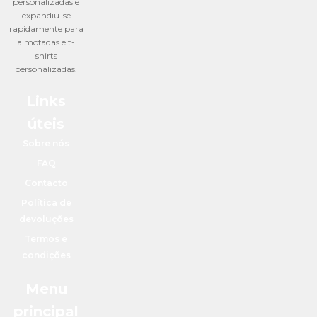
personalizadas e
expandiu-se
rapidamente para
almofadas e t-
shirts
personalizadas.
Links
úteis
Sobre nós
FAQ
Contacto
Política de
devoluções
Termos e
condições
Menu
principal