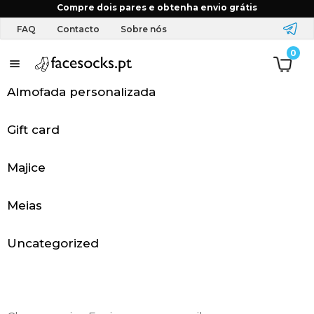
Início
FAQ
Posso comprar enquanto empresa?
Compre dois pares e obtenha envio grátis
FAQ
Contacto
Sobre nós
0
P
á
Almofada personalizada
g
Gift card
i
Majice
n
a
Meias
i
Uncategorized
n
i